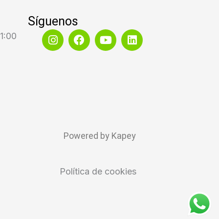
Síguenos
I
F
Y
L
1:00
n
a
o
i
s
c
u
n
t
e
t
k
a
b
u
e
g
o
b
d
r
o
e
i
a
k
n
m
Powered by Kapey
Política de cookies