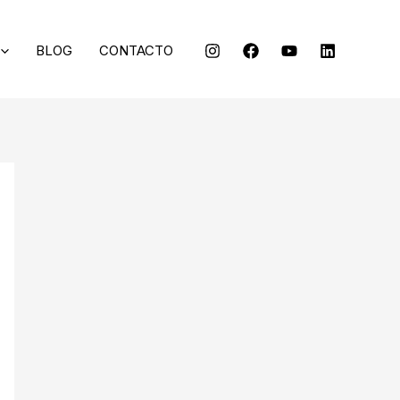
BLOG
CONTACTO