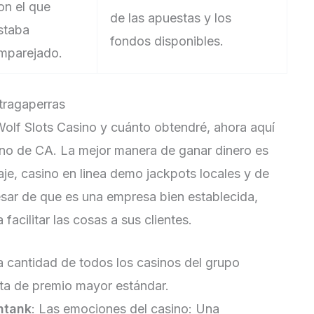
on el que
de las apuestas y los
staba
fondos disponibles.
mparejado.
tragaperras
Wolf Slots Casino y cuánto obtendré, ahora aquí
ino de CA. La mejor manera de ganar dinero es
aje, casino en linea demo jackpots locales y de
esar de que es una empresa bien establecida,
acilitar las cosas a sus clientes.
a cantidad de todos los casinos del grupo
rta de premio mayor estándar.
htank
: Las emociones del casino: Una