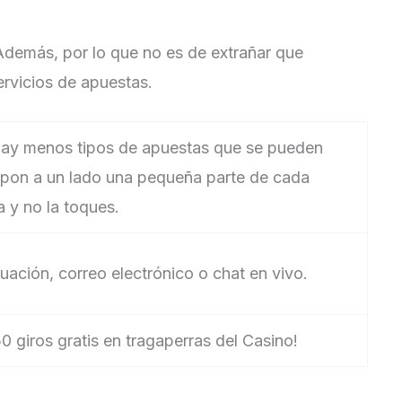
Además, por lo que no es de extrañar que
rvicios de apuestas.
 hay menos tipos de apuestas que se pueden
, pon a un lado una pequeña parte de cada
 y no la toques.
uación, correo electrónico o chat en vivo.
0 giros gratis en tragaperras del Casino!