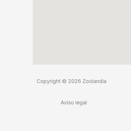
Copyright © 2026 Zoolandia
Aviso legal