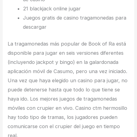
21 blackjack online jugar
Juegos gratis de casino tragamonedas para
descargar
La tragamonedas más popular de Book of Ra está
disponible para jugar en seis versiones diferentes
(incluyendo jackpot y bingo) en la galardonada
aplicación móvil de Casumo, pero una vez iniciado.
Una vez que haya elegido un casino para jugar, no
puede detenerse hasta que todo lo que tiene se
haya ido. Los mejores juegos de tragamonedas
móviles con crupier en vivo. Casino ctm hermosillo
hay todo tipo de tramas, los jugadores pueden
comunicarse con el crupier del juego en tiempo
real.