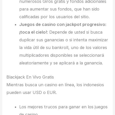
numerosos Giros gratis y fondos adicionales
para aumentar sus fondos, que han sido
calificadas por los usuarios del sitio.
Juegos de casino con jackpot progresivo:
¡toca el cielo!
:
Depende de usted si busca
duplicar sus ganancias o si intenta maximizar
la vida útil de su bankroll, uno de los valores
multiplicadores disponibles se seleccionará
aleatoriamente y se aplicará a la ganancia.
Blackjack En Vivo Gratis
Mientras busca un casino en línea, los indonesios
pueden usar USD o EUR.
Los mejores trucos para ganar en los juegos
de casino