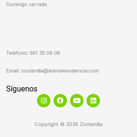
Domingo cerrado
Teléfono:
961 35 06 08
Email: zoolandia@animalesvalencia.com
Síguenos
I
F
Y
L
n
a
o
i
s
c
u
n
t
e
t
k
a
b
u
e
Copyright © 2026 Zoolandia
g
o
b
d